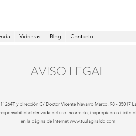
Envío GRATIS pedidos superiores a 29€
enda
Vidrieras
Blog
Contacto
AVISO LEGAL
711264T y dirección C/ Doctor Vicente Navarro Marco, 98 - 35017 L
esponsabilidad derivada del uso incorrecto, inapropiado o ilícito d
en la página de Internet
www.tuulagiraldo.com