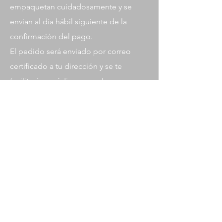
empaquetan cuidadosamente y se
envían al día hábil siguiente de la
confirmación del pago.
El pedido será enviado por correo
certificado a tu dirección y se te
facilitará un código para el
seguimiento del envío. Este método
de envío garantiza mediante una firma
de confirmación la entrega del
paquete.
Plazos de entrega:
- España: 2-3 días
- Europa: 4-7 días
- Estados Unidos: 7-14 días
- Resto del mundo: consultar