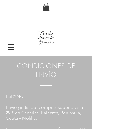
Envío GRATIS pedidos superiores a 29€
CONDICIONES DE
ENVÍO
ESPAÑA
Envío gratis por compras superiores a
29 € en Canarias, Baleares, Península,
Ceuta y Melilla.