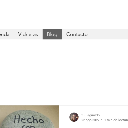
Envío GRATIS pedidos superiores a 29€
enda
Vidrieras
Blog
Contacto
tuulagiraldo
22 ago 2019
1 min de lectur