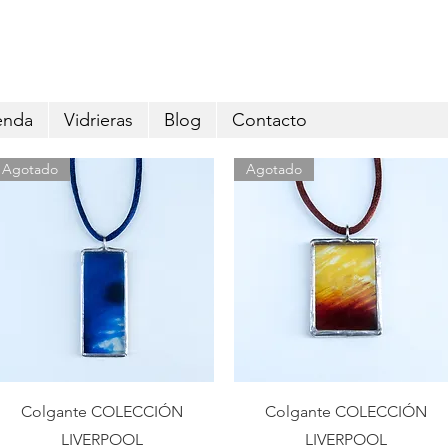
Envío GRATIS pedidos superiores a 29€
enda
Vidrieras
Blog
Contacto
Agotado
Agotado
Vista rápida
Vista rápida
Colgante COLECCIÓN
Colgante COLECCIÓN
LIVERPOOL
LIVERPOOL