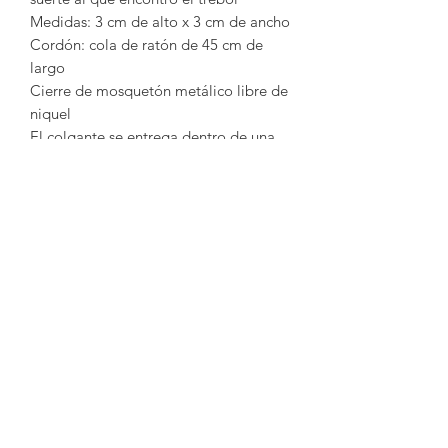
Medidas: 3 cm de alto x 3 cm de ancho
Cordón: cola de ratón de 45 cm de
largo
Cierre de mosquetón metálico libre de
niquel
El colgante se entrega dentro de una
caja de cartón serigrafiada con nuestra
marca
Hecho a mano en Gran Canaria
(España)
INFORMACIÓN DEL
PRODUCTO
Bisutería de vidrio que aporta estilo y
distinción diseñada y elaborada a
mano por Tuula Giraldo Art Glass.
Vidrio cortado y pulido a mano en